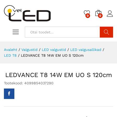
0
0
Otsi
Avaleht
/
Valgustid
/
LED valgustid
/
LED valgusallikad
/
LED T8
/
LEDVANCE T8 14W EM UO S 120cm
LEDVANCE T8 14W EM UO S 120cm
Tootekood:
4099854037290