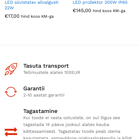
LED süvistatav allvalgusti
LED prožektor 200W IP65
22W
€
145,00
hind koos KM-ga
€
17,00
hind koos KM-ga
Tasuta transport
Tellimustele alates 100EUR
Garantii
2-10 aastat garantii
Tagastamine
Kui toode ei vasta ootustele, on sul õigus see
tagastada 14 päeva jooksul alates kauba
kättesaamisest. Tagastatav toode peab olema
kasutamata, samaväärne originaalpakendis ja kõigi