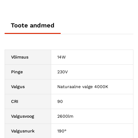
Toote andmed
Võimsus
14W
Pinge
230V
Valgus
Naturaalne valge 4000K
CRI
90
Valgusvoog
2600lm
Valgusnurk
190°