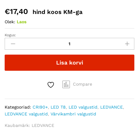
€
17,40
hind koos KM-ga
Olek:
Laos
Kogus:
LEDVANCE
T8
14W
EM
Lisa korvi
UO
S
120cm
quantity
Compare
Kategooriad:
CRI90+
,
LED T8
,
LED valgustid
,
LEDVANCE
,
LEDVANCE valgustid
,
Värvikambri valgustid
Kaubamärk:
LEDVANCE