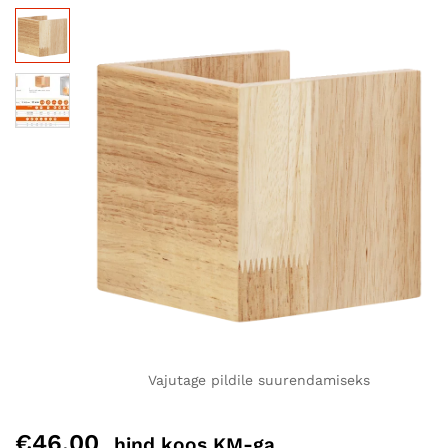
Vajutage pildile suurendamiseks
€
46,00
hind koos KM-ga