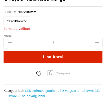
Suurus:
110x110mm
Eemalda valikud
Kogus:
LEDVANCE
Smart+
Orbis
Wall
Lisa korvi
Wood
seinalamp
quantity
Compare
Kategooriad:
LED seinavalgustid
,
LED valgustid
,
LEDVANCE
,
LEDVANCE seinavalgustid