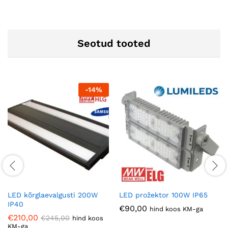
Seotud tooted
-
14
%
LED kõrglaevalgusti 200W
LED prožektor 100W IP65
IP40
€
90,00
hind koos KM-ga
€
210,00
€
245,00
hind koos
KM-ga