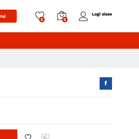
27,85
Lisa korvi
hind koos KM-ga
Logi sisse
tsi
0
0