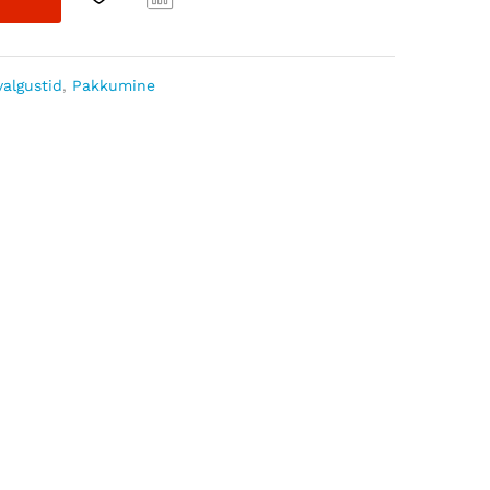
Com
pare
algustid
,
Pakkumine