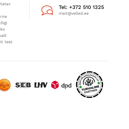
statav
Tel: +372 510 1325
mait@velled.ee
ärne
õigi
eks
valt
i teel.