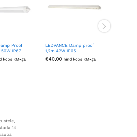
amp Proof
LEDVANCE Damp proof
LEDVANC
m 50W IP67
1,2m 42W IP65
1,5m 58W
€
40,00
€
80,00
d koos KM-ga
hind koos KM-ga
tustele,
stada 14
 kauba