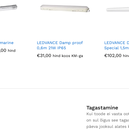
marine
LEDVANCE Damp proof
LEDVANCE D
0,6m 21W IP65
Special 1,5
Hinnavahemik:
,00
hind
€23,00
€
31,00
€
102,00
hind koos KM-ga
hin
kuni
€45,00
Tagastamine
Kui toode ei vasta oo
on sul õigus see taga
päeva jooksul alates