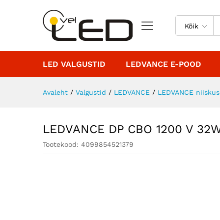
LEDVANCE DP CBO 1200 V 3
Kirjeldus
Kõik
LED VALGUSTID
LEDVANCE E-POOD
Avaleht
/
Valgustid
/
LEDVANCE
/
LEDVANCE niiskusk
LEDVANCE DP CBO 1200 V 32W
Tootekood:
4099854521379