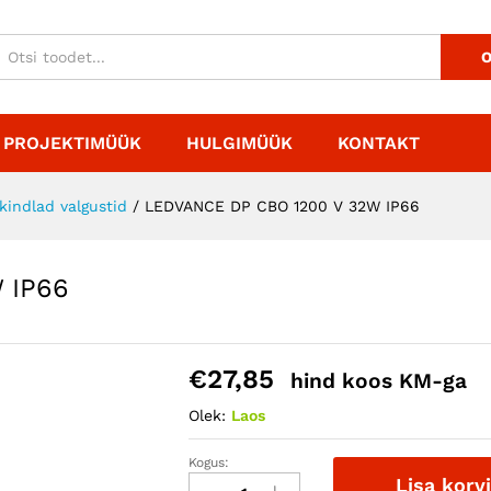
2W IP66
€
O
PROJEKTIMÜÜK
HULGIMÜÜK
KONTAKT
indlad valgustid
/
LEDVANCE DP CBO 1200 V 32W IP66
 IP66
€
27,85
hind koos KM-ga
Olek:
Laos
Kogus:
LEDVANCE
Lisa korvi
DP