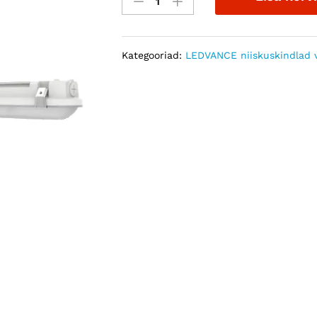
CBO
1200
V
Kategooriad:
LEDVANCE niiskuskindlad v
32W
IP66
quantity