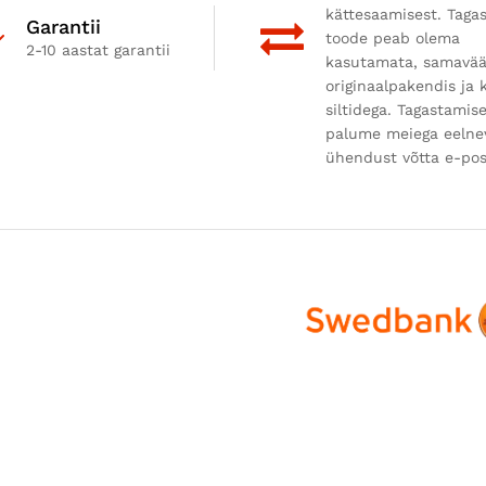
kättesaamisest. Taga
Garantii
toode peab olema
2-10 aastat garantii
kasutamata, samavä
originaalpakendis ja k
siltidega. Tagastamis
palume meiega eelne
ühendust võtta e-post