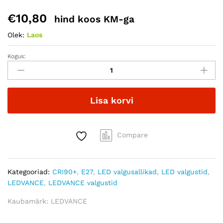
€
10,80
hind koos KM-ga
Olek:
Laos
Kogus:
LEDVANCE
A
100
E27
Lisa korvi
13,8W
Frosted
quantity
Compare
Kategooriad:
CRI90+
,
E27
,
LED valgusallikad
,
LED valgustid
,
LEDVANCE
,
LEDVANCE valgustid
Kaubamärk:
LEDVANCE