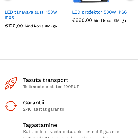
LED tänavavalgusti 150W
LED prožektor 500W IP66
IP65
€
660,00
hind koos KM-ga
€
120,00
hind koos KM-ga
Tasuta transport
Tellimustele alates 100EUR
Garantii
2-10 aastat garantii
Tagastamine
Kui toode ei vasta ootustele, on sul õigus see