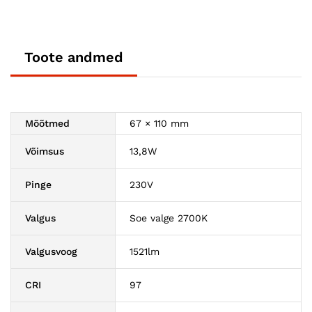
Toote andmed
Mõõtmed
67 × 110 mm
Võimsus
13,8W
Pinge
230V
Valgus
Soe valge 2700K
Valgusvoog
1521lm
CRI
97