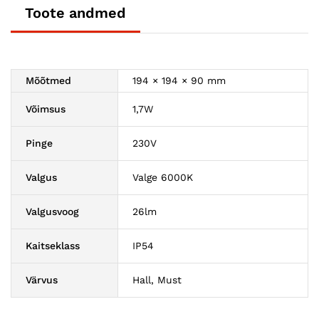
Toote andmed
Mõõtmed
194 × 194 × 90 mm
Võimsus
1,7W
Pinge
230V
Valgus
Valge 6000K
Valgusvoog
26lm
Kaitseklass
IP54
Värvus
Hall, Must