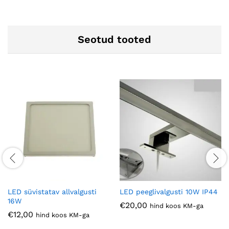
Seotud tooted
LED süvistatav allvalgusti
LED peeglivalgusti 10W IP44
16W
€
20,00
hind koos KM-ga
€
12,00
hind koos KM-ga