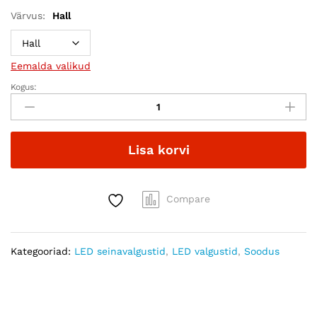
Värvus:
Hall
Eemalda valikud
Kogus:
LED
seinalamp
1,7W
quantity
Lisa korvi
Compare
Kategooriad:
LED seinavalgustid
,
LED valgustid
,
Soodus