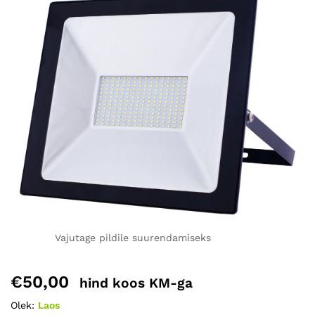
Vajutage pildile suurendamiseks
€
50,00
hind koos KM-ga
Olek:
Laos