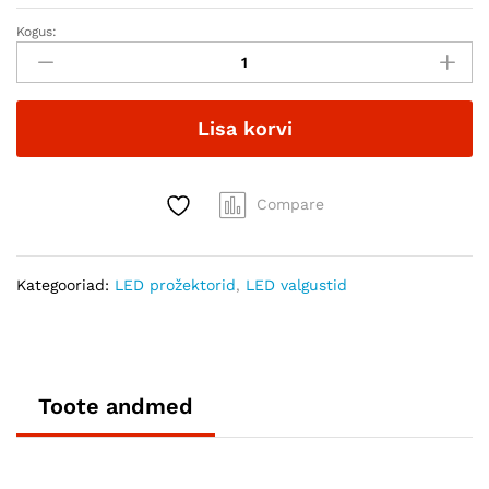
Kogus:
LED
prožektor
150W
IP65
Lisa korvi
quantity
Compare
Kategooriad:
LED prožektorid
,
LED valgustid
Toote andmed