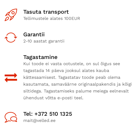
Tasuta transport
Tellimustele alates 100EUR
Garantii
2-10 aastat garantii
Tagastamine
Kui toode ei vasta ootustele, on sul õigus see
tagastada 14 päeva jooksul alates kauba
kättesaamisest. Tagastatav toode peab olema
kasutamata, samaväärne originaalpakendis ja kõigi
siltidega. Tagastamiseks palume meiega eelnevalt
ühendust võtta e-posti teel.
Tel: +372 510 1325
mait@velled.ee