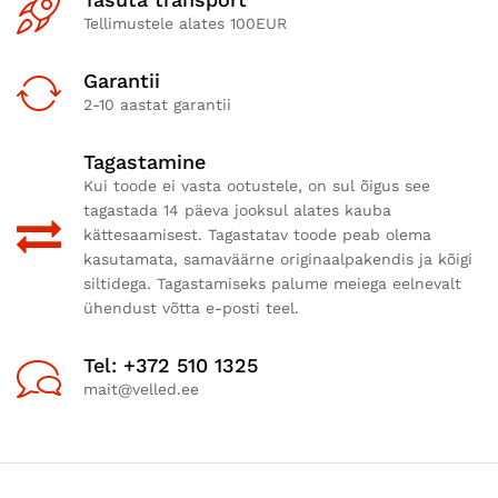
Tellimustele alates 100EUR
Garantii
2-10 aastat garantii
Tagastamine
Kui toode ei vasta ootustele, on sul õigus see
tagastada 14 päeva jooksul alates kauba
kättesaamisest. Tagastatav toode peab olema
kasutamata, samaväärne originaalpakendis ja kõigi
siltidega. Tagastamiseks palume meiega eelnevalt
ühendust võtta e-posti teel.
Tel: +372 510 1325
mait@velled.ee