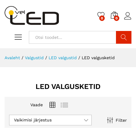
0
0
Otsi
Avaleht
/
Valgustid
/
LED valgustid
/
LED valgusketid
LED VALGUSKETID
Vaade
Vaikimisi järjestus
Filter